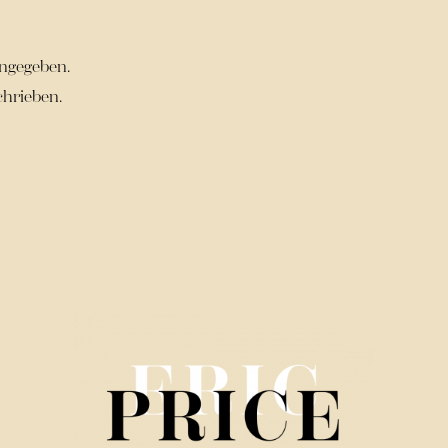
angegeben.
chrieben.