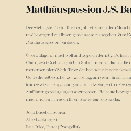
Matthäuspassion J.S. B
Der wichtigste Tag im Kirchenjahr gibt auch dem
Münchn
und bewegend mit Ihnen gemeinsam zu begehen. Zum Kar
„
Matthäuspassion
“ einladen.
Überwältigend, machtvoll und zugleich demütig. So läss
Chöre, zwei Orchester, sieben Solostimmen – das ist di
monumentalem Werk. Trotz der beeindruckenden Gewaltigke
Gottesdienstbesucher zu Karfreitag, um sie in ihrem Gl
immer wieder Anpassungen vor. Teilweise, weil er Verbe
Aufführungsbedingungen anzupassen. Bis heute bewegt d
macht hoffentlich auch Ihren Karfreitag vollständig.
Julia Duscher, Sopran
Alice Lackner, Alt
Eric Price, Tenor (Evangelist)